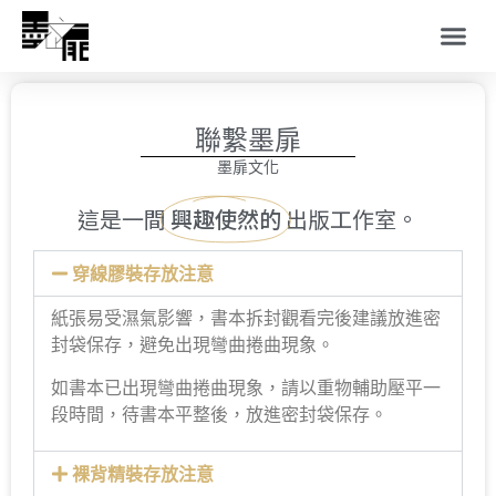
聯繫墨扉
墨扉文化
這是一間
興趣使然的
出版工作室。
穿線膠裝存放注意
紙張易受濕氣影響，書本拆封觀看完後建議放進密
封袋保存，避免出現彎曲捲曲現象。
如書本已出現彎曲捲曲現象，請以重物輔助壓平一
段時間，待書本平整後，放進密封袋保存。
裸背精裝存放注意